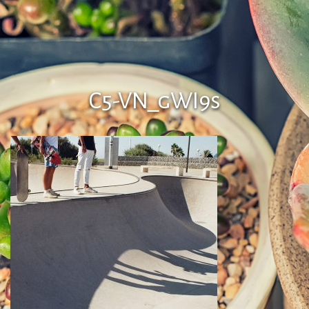
C5-VN_gWI9s